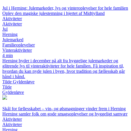
Jul i Herning: Julemarkeder, lys og vinteroplevelser for hele familien
Oplev den magiske julestemning i hjertet af Midtjylland
Aktiviteter
Aktiviteter
Jul
Herning
Julemarked
Familieoplevelser
Vinteraktiviteter
4 min
Herning byder i december på alt fra hyggelige julemarkeder og
glitrende lys til vinteraktiviteter for hele familien. Få inspiration til,
hvordan du kan nyde julen i byen, hvor tradition og fællesskab går
hånd i hånd.
Tilde Gyldenløve
Tilde
Gyldenløve
Skål for fællesskabet – vin- og ølsmagninger vinder frem i Herning
Herning samler folk om gode smagsoplevelser og hyggeligt samvær
Aktiviteter
Aktiviteter
Herning