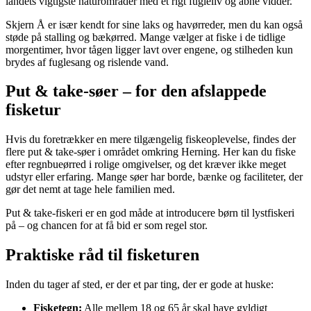
landets vigtigste naturområder med et rigt fugleliv og åbne vidder.
Skjern Å er især kendt for sine laks og havørreder, men du kan også
støde på stalling og bækørred. Mange vælger at fiske i de tidlige
morgentimer, hvor tågen ligger lavt over engene, og stilheden kun
brydes af fuglesang og rislende vand.
Put & take-søer – for den afslappede
fisketur
Hvis du foretrækker en mere tilgængelig fiskeoplevelse, findes der
flere put & take-søer i området omkring Herning. Her kan du fiske
efter regnbueørred i rolige omgivelser, og det kræver ikke meget
udstyr eller erfaring. Mange søer har borde, bænke og faciliteter, der
gør det nemt at tage hele familien med.
Put & take-fiskeri er en god måde at introducere børn til lystfiskeri
på – og chancen for at få bid er som regel stor.
Praktiske råd til fisketuren
Inden du tager af sted, er der et par ting, der er gode at huske:
Fisketegn:
Alle mellem 18 og 65 år skal have gyldigt