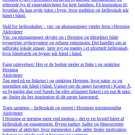
glitrende lys til vinteraktiviteter for hele familien. Få inspiration til,
hvordan du kan nyde julen i byen, hvor tradition og fællesskab går
hånd i hånd.
Skål for fællesskabet – vin- og ølsmagninger vinder frem i Herning
Aktiviteter
Vin- og ølsmagninger skyder op i Herning og tiltrækker både
nysgerrige nybegyndere og erfarne entusiaster. Det handler om at
udforske lokale smage, lære nyt og mødes i et uformelt fællesskab,
hvor håndværk og hygge går hånd i hånd.
Fang oplevelsen: Her er de bedste steder at fiske i og omkring
Herning
Aktiviteter
Tag med på en fisketur i og omkring Herning, hvor natur, ro og
spænding går hånd i hånd. Uanset om du søger havørred i Karup Å,
en hyggelig dag ved Sunds Sø eller afslappet fiskeri i en put & take-
sø, finder du her inspiration til dit næste fangststed.
Træn sammen – fællesskab og energi i Hernings træningsmiljø
Aktiviteter
I Herning er træning mere end motion – det er en livsstil båret af
fællesskab og engagement. Byens parker, haller og fitnesscentre
summer af aktivitet, hvor mennesker i alle aldre finder motivation,
balance og glæde ved at bevæge sig sammen.