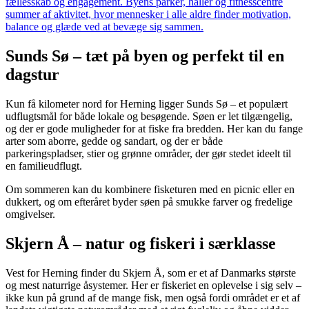
fællesskab og engagement. Byens parker, haller og fitnesscentre
summer af aktivitet, hvor mennesker i alle aldre finder motivation,
balance og glæde ved at bevæge sig sammen.
Sunds Sø – tæt på byen og perfekt til en
dagstur
Kun få kilometer nord for Herning ligger Sunds Sø – et populært
udflugtsmål for både lokale og besøgende. Søen er let tilgængelig,
og der er gode muligheder for at fiske fra bredden. Her kan du fange
arter som aborre, gedde og sandart, og der er både
parkeringspladser, stier og grønne områder, der gør stedet ideelt til
en familieudflugt.
Om sommeren kan du kombinere fisketuren med en picnic eller en
dukkert, og om efteråret byder søen på smukke farver og fredelige
omgivelser.
Skjern Å – natur og fiskeri i særklasse
Vest for Herning finder du Skjern Å, som er et af Danmarks største
og mest naturrige åsystemer. Her er fiskeriet en oplevelse i sig selv –
ikke kun på grund af de mange fisk, men også fordi området er et af