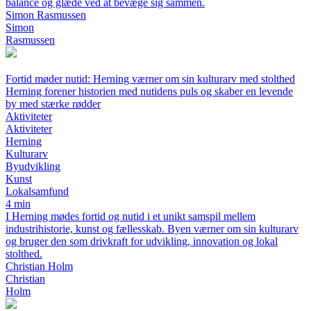
balance og glæde ved at bevæge sig sammen.
Simon Rasmussen
Simon
Rasmussen
Fortid møder nutid: Herning værner om sin kulturarv med stolthed
Herning forener historien med nutidens puls og skaber en levende
by med stærke rødder
Aktiviteter
Aktiviteter
Herning
Kulturarv
Byudvikling
Kunst
Lokalsamfund
4 min
I Herning mødes fortid og nutid i et unikt samspil mellem
industrihistorie, kunst og fællesskab. Byen værner om sin kulturarv
og bruger den som drivkraft for udvikling, innovation og lokal
stolthed.
Christian Holm
Christian
Holm