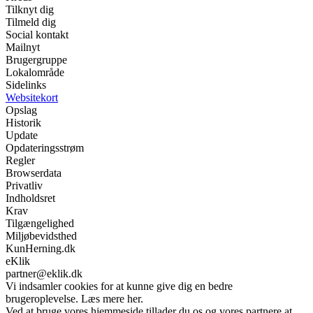
Tilknyt dig
Tilmeld dig
Social kontakt
Mailnyt
Brugergruppe
Lokalområde
Sidelinks
Websitekort
Opslag
Historik
Update
Opdateringsstrøm
Regler
Browserdata
Privatliv
Indholdsret
Krav
Tilgængelighed
Miljøbevidsthed
KunHerning.dk
eKlik
partner@eklik.dk
Vi indsamler cookies for at kunne give dig en bedre
brugeroplevelse. Læs mere her.
Ved at bruge vores hjemmeside tillader du os og vores partnere at