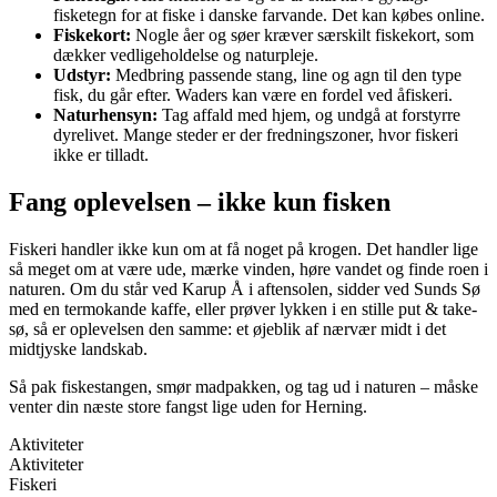
fisketegn for at fiske i danske farvande. Det kan købes online.
Fiskekort:
Nogle åer og søer kræver særskilt fiskekort, som
dækker vedligeholdelse og naturpleje.
Udstyr:
Medbring passende stang, line og agn til den type
fisk, du går efter. Waders kan være en fordel ved åfiskeri.
Naturhensyn:
Tag affald med hjem, og undgå at forstyrre
dyrelivet. Mange steder er der fredningszoner, hvor fiskeri
ikke er tilladt.
Fang oplevelsen – ikke kun fisken
Fiskeri handler ikke kun om at få noget på krogen. Det handler lige
så meget om at være ude, mærke vinden, høre vandet og finde roen i
naturen. Om du står ved Karup Å i aftensolen, sidder ved Sunds Sø
med en termokande kaffe, eller prøver lykken i en stille put & take-
sø, så er oplevelsen den samme: et øjeblik af nærvær midt i det
midtjyske landskab.
Så pak fiskestangen, smør madpakken, og tag ud i naturen – måske
venter din næste store fangst lige uden for Herning.
Aktiviteter
Aktiviteter
Fiskeri