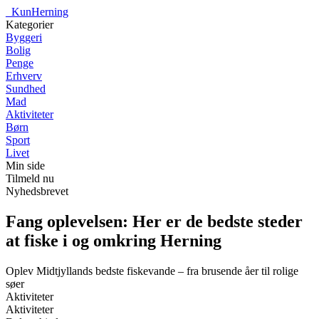
_
KunHerning
Kategorier
Byggeri
Bolig
Penge
Erhverv
Sundhed
Mad
Aktiviteter
Børn
Sport
Livet
Min side
Tilmeld nu
Nyhedsbrevet
Fang oplevelsen: Her er de bedste steder
at fiske i og omkring Herning
Oplev Midtjyllands bedste fiskevande – fra brusende åer til rolige
søer
Aktiviteter
Aktiviteter