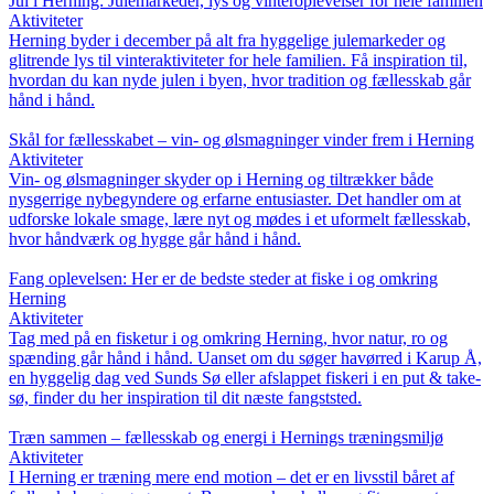
Jul i Herning: Julemarkeder, lys og vinteroplevelser for hele familien
Aktiviteter
Herning byder i december på alt fra hyggelige julemarkeder og
glitrende lys til vinteraktiviteter for hele familien. Få inspiration til,
hvordan du kan nyde julen i byen, hvor tradition og fællesskab går
hånd i hånd.
Skål for fællesskabet – vin- og ølsmagninger vinder frem i Herning
Aktiviteter
Vin- og ølsmagninger skyder op i Herning og tiltrækker både
nysgerrige nybegyndere og erfarne entusiaster. Det handler om at
udforske lokale smage, lære nyt og mødes i et uformelt fællesskab,
hvor håndværk og hygge går hånd i hånd.
Fang oplevelsen: Her er de bedste steder at fiske i og omkring
Herning
Aktiviteter
Tag med på en fisketur i og omkring Herning, hvor natur, ro og
spænding går hånd i hånd. Uanset om du søger havørred i Karup Å,
en hyggelig dag ved Sunds Sø eller afslappet fiskeri i en put & take-
sø, finder du her inspiration til dit næste fangststed.
Træn sammen – fællesskab og energi i Hernings træningsmiljø
Aktiviteter
I Herning er træning mere end motion – det er en livsstil båret af