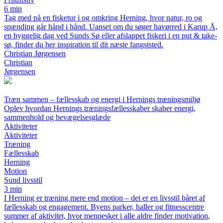
6 min
Tag med på en fisketur i og omkring Herning, hvor natur, ro og
spænding går hånd i hånd. Uanset om du søger havørred i Karup Å,
en hyggelig dag ved Sunds Sø eller afslappet fiskeri i en put & take-
sø, finder du her inspiration til dit næste fangststed.
Christian Jørgensen
Christian
Jørgensen
Træn sammen – fællesskab og energi i Hernings træningsmiljø
Oplev hvordan Hernings træningsfællesskaber skaber energi,
sammenhold og bevægelsesglæde
Aktiviteter
Aktiviteter
Træning
Fællesskab
Herning
Motion
Sund livsstil
3 min
I Herning er træning mere end motion – det er en livsstil båret af
fællesskab og engagement. Byens parker, haller og fitnesscentre
summer af aktivitet, hvor mennesker i alle aldre finder motivation,