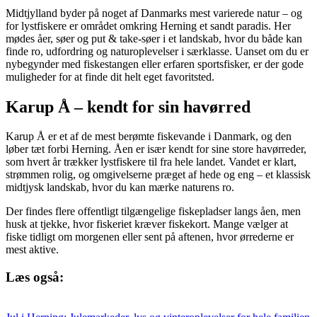
Midtjylland byder på noget af Danmarks mest varierede natur – og
for lystfiskere er området omkring Herning et sandt paradis. Her
mødes åer, søer og put & take-søer i et landskab, hvor du både kan
finde ro, udfordring og naturoplevelser i særklasse. Uanset om du er
nybegynder med fiskestangen eller erfaren sportsfisker, er der gode
muligheder for at finde dit helt eget favoritsted.
Karup Å – kendt for sin havørred
Karup Å er et af de mest berømte fiskevande i Danmark, og den
løber tæt forbi Herning. Åen er især kendt for sine store havørreder,
som hvert år trækker lystfiskere til fra hele landet. Vandet er klart,
strømmen rolig, og omgivelserne præget af hede og eng – et klassisk
midtjysk landskab, hvor du kan mærke naturens ro.
Der findes flere offentligt tilgængelige fiskepladser langs åen, men
husk at tjekke, hvor fiskeriet kræver fiskekort. Mange vælger at
fiske tidligt om morgenen eller sent på aftenen, hvor ørrederne er
mest aktive.
Læs også: