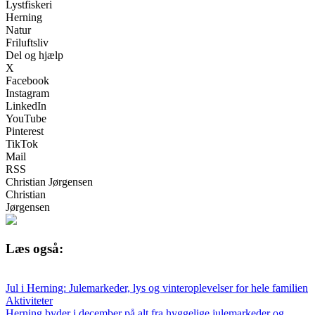
Lystfiskeri
Herning
Natur
Friluftsliv
Del og hjælp
X
Facebook
Instagram
LinkedIn
YouTube
Pinterest
TikTok
Mail
RSS
Christian Jørgensen
Christian
Jørgensen
Læs også:
Jul i Herning: Julemarkeder, lys og vinteroplevelser for hele familien
Aktiviteter
Herning byder i december på alt fra hyggelige julemarkeder og