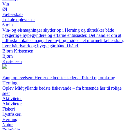
Vin
Øl
Fællesskab
Lokale oplevelser
6 min
Vin- og ølsmagninger skyder op i Herning og tiltrækker både
nysgerrige nybegyndere og erfarne entusiaster. Det handler om at
udforske lokale smage, lære nyt og mødes i et uformelt fællesskab,
hvor håndværk og hygge går hånd i hånd.
Bjørn Kristensen
Bjørn
Kristensen
Fang oplevelsen: Her er de bedste steder at fiske i og omkring
Herning
Oplev Midtjyllands bedste fiskevande – fra brusende åer til rolige
søer
Aktiviteter
Aktiviteter
Fiskeri
Lystfiskeri
Herning
Natur
Friluftsliv