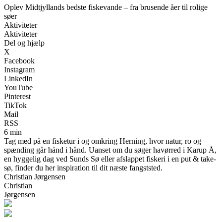
Oplev Midtjyllands bedste fiskevande – fra brusende åer til rolige
søer
Aktiviteter
Aktiviteter
Del og hjælp
X
Facebook
Instagram
LinkedIn
YouTube
Pinterest
TikTok
Mail
RSS
6 min
Tag med på en fisketur i og omkring Herning, hvor natur, ro og
spænding går hånd i hånd. Uanset om du søger havørred i Karup Å,
en hyggelig dag ved Sunds Sø eller afslappet fiskeri i en put & take-
sø, finder du her inspiration til dit næste fangststed.
Christian Jørgensen
Christian
Jørgensen